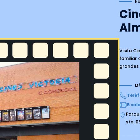
NU
Cin
Alm
Visita Ci
familiar
grandes 
M
Teléf
5 sal
Parqu
s/n. 