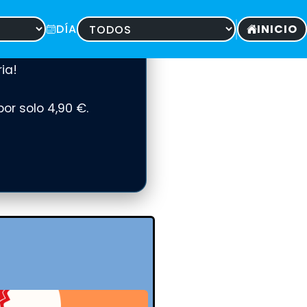
DÍA
INICIO
ia!
por solo 4,90 €.